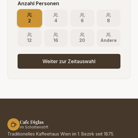
Anzahl Personen
2
4
6
8
12
16
20
Andere
Weiter zur Zeitauswahl
Cafe Diglas
im Schottenstift
Traditionelles Kaffeehaus Wien im 1. Bezirk seit 1875.