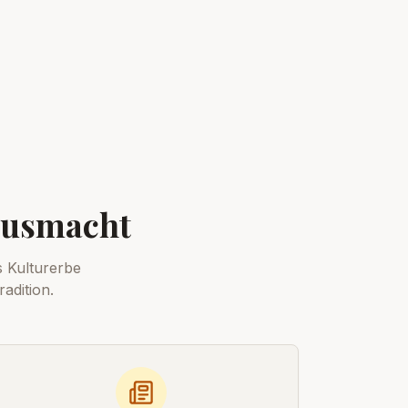
 ausmacht
 Kulturerbe
adition.