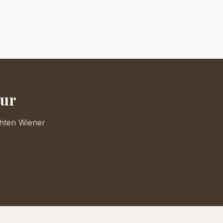
tur
chten Wiener