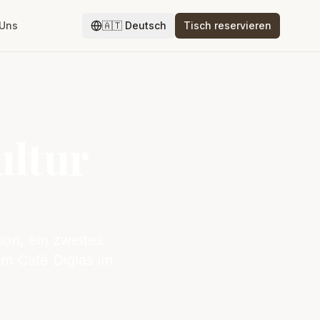
 Uns
🇦🇹
Deutsch
Tisch reservieren
ultur
ion, ein zweites
im Café Diglas im