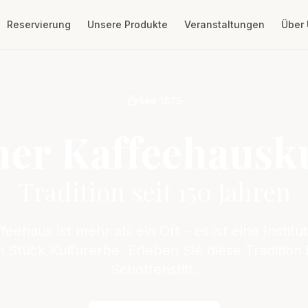
Reservierung
Unsere Produkte
Veranstaltungen
Über
Seit 1875
er Kaffeehausk
Tradition seit 150 Jahren
eehaus ist mehr als ein Ort - es ist eine Institut
Stück Kulturerbe. Erleben Sie diese Tradition 
Schottenstift.