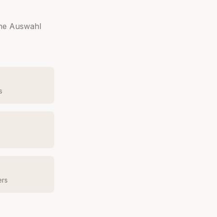
ine Auswahl
s
ers