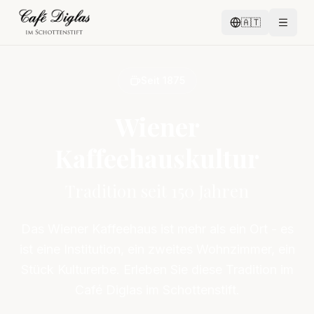
🇦🇹
Seit 1875
Wiener
Kaffeehauskultur
Tradition seit 150 Jahren
Das Wiener Kaffeehaus ist mehr als ein Ort - es
ist eine Institution, ein zweites Wohnzimmer, ein
Stück Kulturerbe. Erleben Sie diese Tradition im
Café Diglas im Schottenstift.