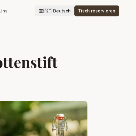
 Uns
🇦🇹
Deutsch
Tisch reservieren
ttenstift