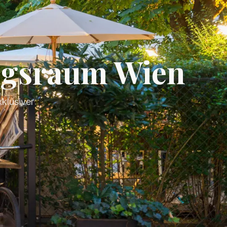
ungsraum Wien
xklusiver