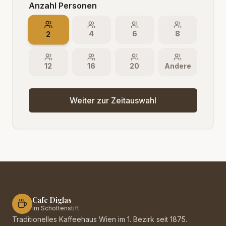
Anzahl Personen
2
4
6
8
12
16
20
Andere
Weiter zur Zeitauswahl
Cafe Diglas
im Schottenstift
Traditionelles Kaffeehaus Wien im 1. Bezirk seit 1875.