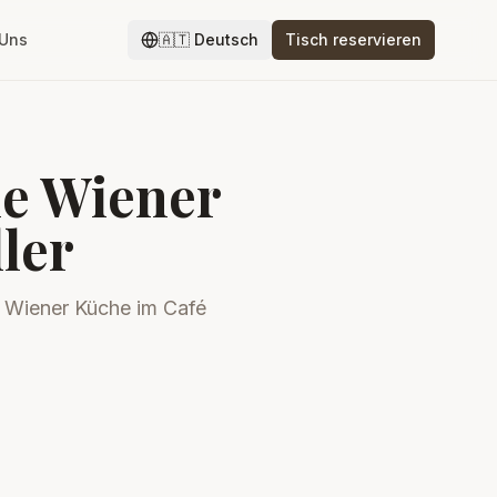
 Uns
🇦🇹
Deutsch
Tisch reservieren
he Wiener
ler
he Wiener Küche im Café