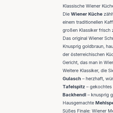
Klassische Wiener Küch
Die
Wiener Küche
zähl
einem traditionellen Kaf
großen Klassiker frisch 
Das original Wiener Schn
Knusprig goldbraun, ha
der österreichischen Küc
Gericht, das man in Wie
Weitere Klassiker, die S
Gulasch
– herzhaft, wür
Tafelspitz
– gekochtes R
Backhendl
– knusprig 
Hausgemachte
Mehlsp
Süßes Finale: Wiener M