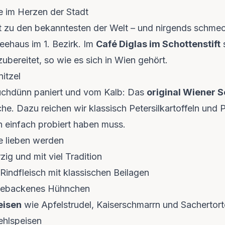
e im Herzen der Stadt
t zu den bekanntesten der Welt – und nirgends schmeck
feehaus im 1. Bezirk. Im
Café Diglas im Schottenstift
s
zubereitet, so wie es sich in Wien gehört.
itzel
uchdünn paniert und vom Kalb: Das
original Wiener S
he. Dazu reichen wir klassisch Petersilkartoffeln und P
n einfach probiert haben muss.
ie lieben werden
zig und mit viel Tradition
indfleisch mit klassischen Beilagen
gebackenes Hühnchen
eisen
wie Apfelstrudel, Kaiserschmarrn und Sachertort
ehlspeisen